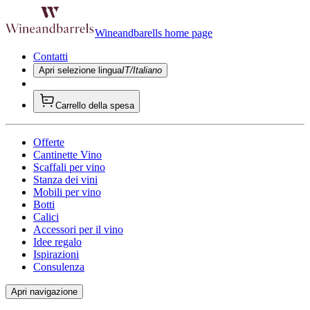
Wineandbarells home page
Contatti
Apri selezione lingua
IT/Italiano
Carrello della spesa
Offerte
Cantinette Vino
Scaffali per vino
Stanza dei vini
Mobili per vino
Botti
Calici
Accessori per il vino
Idee regalo
Ispirazioni
Consulenza
Apri navigazione