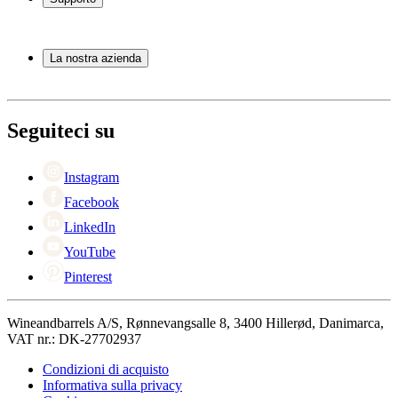
Mobili per vino
Botti
Domande frequenti
Accessori per il vino
Servizio
La nostra azienda
Pagamento
Consegna
Informazioni su Wineandbarrels
Ritorno
Referenti
+44 330 8225888
Black Friday
Seguiteci su
Singles Day
Cyber Monday
Instagram
Facebook
LinkedIn
YouTube
Pinterest
Wineandbarrels A/S, Rønnevangsalle 8, 3400 Hillerød, Danimarca,
VAT nr.: DK-27702937
Condizioni di acquisto
Informativa sulla privacy