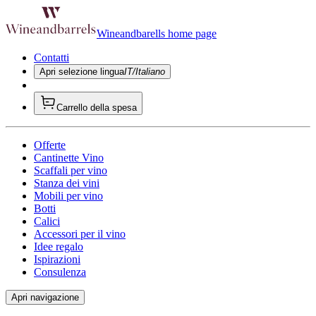
Wineandbarells home page
Contatti
Apri selezione lingua
IT/Italiano
Carrello della spesa
Offerte
Cantinette Vino
Scaffali per vino
Stanza dei vini
Mobili per vino
Botti
Calici
Accessori per il vino
Idee regalo
Ispirazioni
Consulenza
Apri navigazione