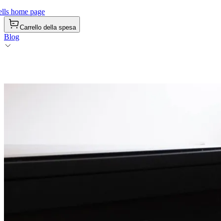
lls home page
Carrello della spesa
Blog