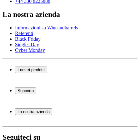
+44 330 8225888
La nostra azienda
Informazioni su Wineandbarrels
Referenti
Black Friday
Singles Day
Cyber Monday
I nostri prodotti
Cantinette Vino
Scaffali per vino
Supporto
Mobili per vino
Botti
Domande frequenti
Accessori per il vino
Servizio
La nostra azienda
Pagamento
Consegna
Informazioni su Wineandbarrels
Ritorno
Referenti
+44 330 8225888
Black Friday
Seguiteci su