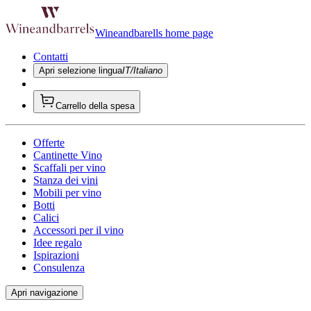
Wineandbarells home page
Contatti
Apri selezione lingua
IT/Italiano
Carrello della spesa
Offerte
Cantinette Vino
Scaffali per vino
Stanza dei vini
Mobili per vino
Botti
Calici
Accessori per il vino
Idee regalo
Ispirazioni
Consulenza
Apri navigazione