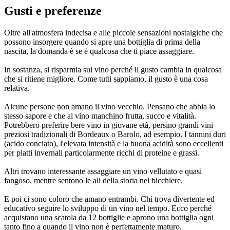
Gusti e preferenze
Oltre all'atmosfera indecisa e alle piccole sensazioni nostalgiche che
possono insorgere quando si apre una bottiglia di prima della
nascita, la domanda è se è qualcosa che ti piace assaggiare.
In sostanza, si risparmia sul vino perché il gusto cambia in qualcosa
che si ritiene migliore. Come tutti sappiamo, il gusto è una cosa
relativa.
Alcune persone non amano il vino vecchio. Pensano che abbia lo
stesso sapore e che al vino manchino frutta, succo e vitalità.
Potrebbero preferire bere vino in giovane età, persino grandi vini
preziosi tradizionali di Bordeaux o Barolo, ad esempio. I tannini duri
(acido conciato), l'elevata intensità e la buona acidità sono eccellenti
per piatti invernali particolarmente ricchi di proteine e grassi.
Altri trovano interessante assaggiare un vino vellutato e quasi
fangoso, mentre sentono le ali della storia nel bicchiere.
E poi ci sono coloro che amano entrambi. Chi trova divertente ed
educativo seguire lo sviluppo di un vino nel tempo. Ecco perché
acquistano una scatola da 12 bottiglie e aprono una bottiglia ogni
tanto fino a quando il vino non è perfettamente maturo.