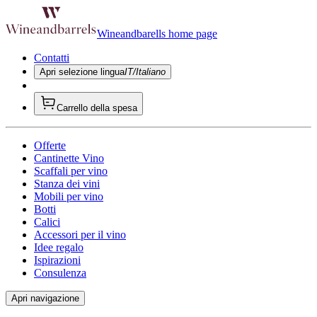
Wineandbarells home page
Contatti
Apri selezione lingua
IT/Italiano
Carrello della spesa
Offerte
Cantinette Vino
Scaffali per vino
Stanza dei vini
Mobili per vino
Botti
Calici
Accessori per il vino
Idee regalo
Ispirazioni
Consulenza
Apri navigazione