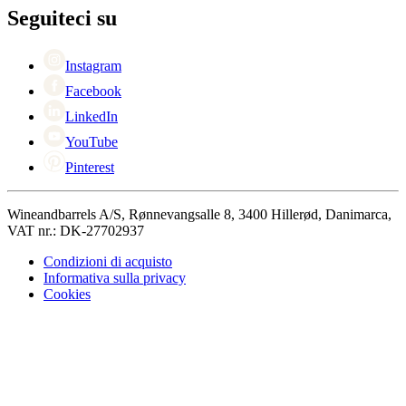
+44 330 8225888
Black Friday
Seguiteci su
Singles Day
Cyber Monday
Instagram
Facebook
LinkedIn
YouTube
Pinterest
Wineandbarrels A/S, Rønnevangsalle 8, 3400 Hillerød, Danimarca,
VAT nr.: DK-27702937
Condizioni di acquisto
Informativa sulla privacy
Cookies