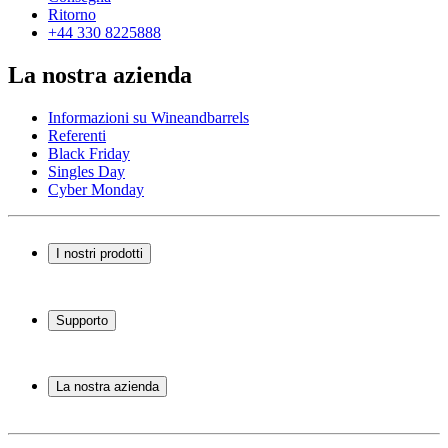
Ritorno
+44 330 8225888
La nostra azienda
Informazioni su Wineandbarrels
Referenti
Black Friday
Singles Day
Cyber Monday
I nostri prodotti
Cantinette Vino
Scaffali per vino
Supporto
Mobili per vino
Botti
Domande frequenti
Accessori per il vino
Servizio
La nostra azienda
Pagamento
Consegna
Informazioni su Wineandbarrels
Ritorno
Referenti