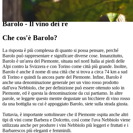
Pillole sul vino
Barolo - Il vino dei re
Che cos'è Barolo?
La risposta è più complessa di quanto si possa pensare, perché
Barolo può rappresentare e significare diverse cose. Innanzitutto,
Barolo è un'area del Piemonte, situata nel nord Italia ai piedi delle
Alpi contro la Svizzera e con Torino come città più grande. Inoltre,
Barolo è anche il nome di una città che si trova a circa 74 km a sud
di Torino e quindi fa ancora parte del Piemonte. Infine, Barolo è
anche una denominazione generale per un vino rosso prodotto
dall'uva Nebbiolo, che per definizione può essere ottenuto solo in
Piemonte, ed è questa la denominazione da cui partiamo. In altre
parole, se leggete questo mentre degustate un bicchiere di vino rosso
da una bottiglia su cui è appoggiato Barolo, siete sulla strada giusta.
Tuttavia, è importante sottolineare che il Piemonte ospita anche altri
tipi di vini come Barbera e Dolcetto, così come l'uva Nebbiolo viene
utilizzata anche per produrre i vini Nebbiolo più leggeri e fruttati e i
Barbarescos più eleganti e femminili.