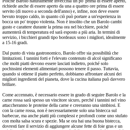
Poiché Barolo naturalmente invecchia un po' prima di essere aperto,
richiede anche di essere aperto da una a quattro ore prima di essere
servito (di nuovo a seconda dell'anno) e, infine, non deve essere
bevuto troppo caldo, in quanto ciò può portare a un'esperienza in
bocca un po' troppo violenta. Non è insolito che un Barolo cambi
gusto e carattere durante la prima ora nel bicchiere, poiché
aumenterà di temperatura ed sarà esposto a più aria. In termini di
servizio, i bicchieri grandi tipo bordeaux sono i migliori, idealmente
a 15-16 gradi.
Dal punto di vista gastronomico, Barolo offre sia possibilità che
limitazioni. I tannini forti e l'elevato contenuto di alcol significano
che molti piatti devono essere lasciati indietro, poiché solo
pochissimi elementi alimentari possono tenere il passo. Tuttavia,
quando si ottiene il piatto perfetto, dobbiamo affrontare alcuni dei
migliori ingredienti del pianeta, dove la cucina italiana può davvero
brillare.
Come accennato, è necessario essere in grado di seguire Barolo e la
carne rossa sarà spesso un vincitore sicuro, perché i tannini nel vino
attaccheranno le proteine della carne e creeranno una simbiosi. E
con la carne rossa, non è necessariamente solo una bistecca sul
barbecue, ma anche piatti più complessi e profondi come uno stufato
con molta salsa scura e spezie. Ma se ora hai una buona bistecca,
dovresti fare il servizio di aggiungere alcune fette di foie gras e un