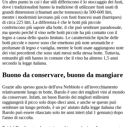
Un altro punto in cui i due stili differiscono è lo stoccaggio dei fusti,
dove i tradizionalisti hanno la tradizione di utilizzare fusti usati di
grandi dimensioni (chiamati anche tonneaux) da 500-600 litri,
mentre i modernisti lavorano più con fusti francesi usati (barriques)
di circa 225 litri. La differenza è che le botti più piccole
conferiscono più sapore alla botte, il che può sembrare paradossale,
ma questo perché il vino nelle botti piccole ha più contatto con il
legno a causa dello spazio limitato. Le caratteristiche tipiche delle
botti piccole e nuove sono che emettono più note aromatiche e
profumate di legno e vaniglia, mentre le botti usate aggiungono note
dei vini precedenti che sono stati messi nella stessa botte. Tuttavia,
entrambi gli stili hanno in comune che il vino ha almeno 1,5 anni
secondo la legge italiana.
Buono da conservare, buono da mangiare
Grazie allo spesso guscio dell'uva Nebbiolo e all'invecchiamento
relativamente lungo in botte, Barolo è uno dei migliori vini al mondo
da conservare. Infatti, un buon Barolo dei migliori millesimi
raggiungerà il picco solo dopo dieci anni, e anche se questo può
sembrare un lungo periodo, è un po' aiutato dalla legge italiana che
Barolo può essere rilasciato solo tre anni interi (dal 1 gennaio) dopo
l'anno di raccolta.