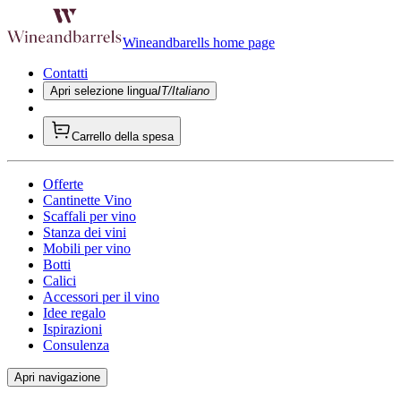
Wineandbarells home page
Contatti
Apri selezione lingua
IT/Italiano
Carrello della spesa
Offerte
Cantinette Vino
Scaffali per vino
Stanza dei vini
Mobili per vino
Botti
Calici
Accessori per il vino
Idee regalo
Ispirazioni
Consulenza
Apri navigazione