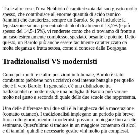
Tra le altre cose, l'uva Nebbiolo è caratterizzata dal suo guscio molto
spesso, che contribuisce all'enorme quantità di acido tannico
(tannini) che caratterizza sempre un Barolo. Se poi includete la
legislazione su una percentuale di alcol di almeno il 13,5% (e più
spesso del 14,5-15%), vi renderete conto che ci troviamo di fronte a
un caso estremamente complesso, speziato, pesante e potente. Detto
questo, un Barolo può anche essere facilmente caratterizzato da
molta eleganza e frutta setosa, come si conosce dalla Borgogna.
Tradizionalisti VS modernisti
Come per molti re e altre posizioni in tribunale, Barolo è stato
combattuto (sebbene non uccisivo) così intense battaglie per quello
che è il vero Barolo. In generale, c'è una distinzione tra
tradizionalisti e modernisti, e una bottiglia di Barolo può variare
molto nel gusto a seconda di quale delle due scuole che rappresenta.
Una delle differenze tra i due stili è la lunghezza della macerazione
(contatto cutaneo). I tradizionalisti impiegano un periodo più breve,
fino a otto giorni, mentre i modernisti possono impiegare fino a sette
settimane. Quest'ultimo si traduce in un maggiore contenuto di alcol
e di tannini, quindi è necessario gestire vini molto più complessi.