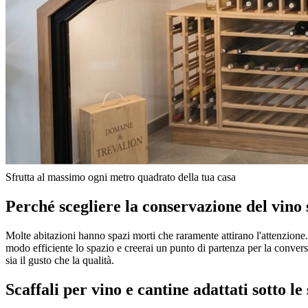
Cantina sotto le scale
Noi di Wineandbarrels sappiamo che ogni metro quadrato della tua casa 
funzionale. Scopri come questa elegante aggiunta può non solo aumentar
Sfrutta al massimo ogni metro quadrato della tua casa
Perché scegliere la conservazione del vino s
Molte abitazioni hanno spazi morti che raramente attirano l'attenzione. 
modo efficiente lo spazio e creerai un punto di partenza per la conversa
sia il gusto che la qualità.
Scaffali per vino e cantine adattati sotto le