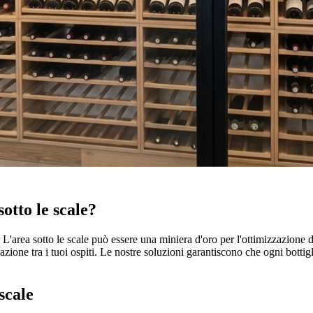
è prezioso. Ecco perché offriamo soluzioni su misura che trasformano lo 
e il valore della tua casa, ma anche portarti gioia ogni giorno.
otto le scale?
L'area sotto le scale può essere una miniera d'oro per l'ottimizzazione d
zione tra i tuoi ospiti. Le nostre soluzioni garantiscono che ogni bottig
 scale