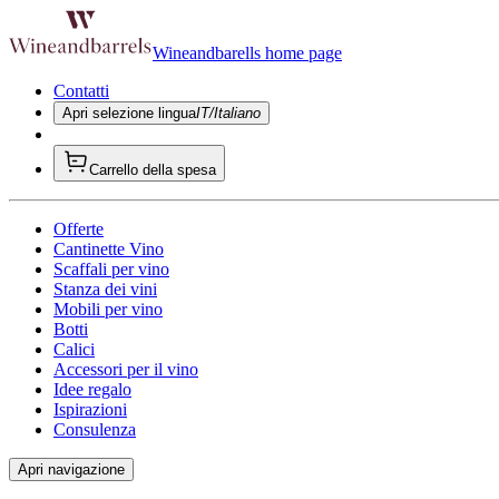
Wineandbarells home page
Contatti
Apri selezione lingua
IT/Italiano
Carrello della spesa
Offerte
Cantinette Vino
Scaffali per vino
Stanza dei vini
Mobili per vino
Botti
Calici
Accessori per il vino
Idee regalo
Ispirazioni
Consulenza
Apri navigazione