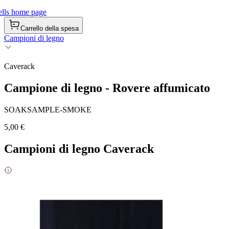
lls home page
Carrello della spesa
Campioni di legno
Caverack
Campione di legno - Rovere affumicato
SOAKSAMPLE-SMOKE
5,00 €
Campioni di legno Caverack