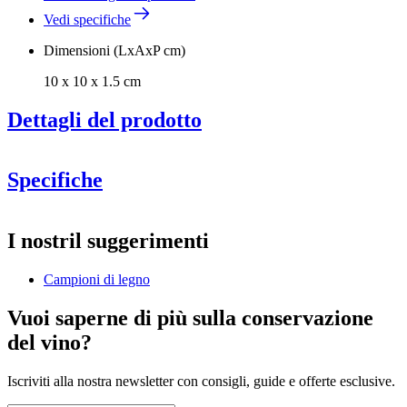
Vedi specifiche
Dimensioni (LxAxP cm)
10 x 10 x 1.5 cm
Dettagli del prodotto
Specifiche
Informazioni
I nostril suggerimenti
Numero di prodotto
SOAKSAMPLE-SMOKE
Campioni di legno
Generale
Produttore
Caverack
Vuoi saperne di più sulla conservazione
Finitura
Rovere affumicato
del vino?
Dimensioni (LxAxP cm)
Iscriviti alla nostra newsletter con consigli, guide e offerte esclusive.
Altezza (cm)
10
Larghezza (cm)
10