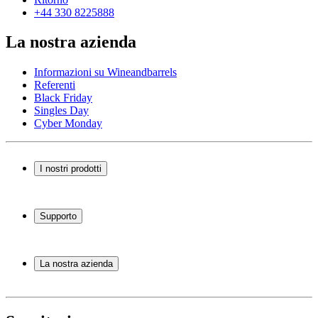
+44 330 8225888
La nostra azienda
Informazioni su Wineandbarrels
Referenti
Black Friday
Singles Day
Cyber Monday
I nostri prodotti
Cantinette Vino
Scaffali per vino
Supporto
Mobili per vino
Botti
Domande frequenti
Accessori per il vino
Servizio
La nostra azienda
Pagamento
Consegna
Informazioni su Wineandbarrels
Ritorno
Referenti
+44 330 8225888
Black Friday