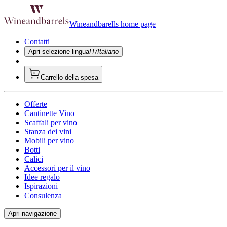
Wineandbarells home page
Contatti
Apri selezione lingua
IT/Italiano
Carrello della spesa
Offerte
Cantinette Vino
Scaffali per vino
Stanza dei vini
Mobili per vino
Botti
Calici
Accessori per il vino
Idee regalo
Ispirazioni
Consulenza
Apri navigazione