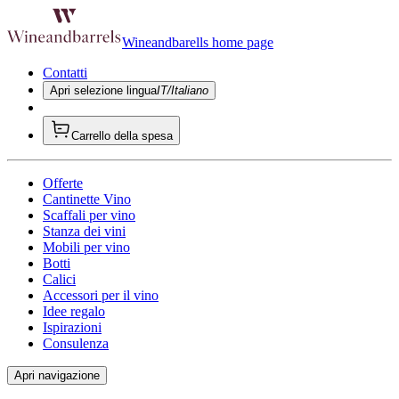
Wineandbarells home page
Contatti
Apri selezione lingua
IT/Italiano
Carrello della spesa
Offerte
Cantinette Vino
Scaffali per vino
Stanza dei vini
Mobili per vino
Botti
Calici
Accessori per il vino
Idee regalo
Ispirazioni
Consulenza
Apri navigazione