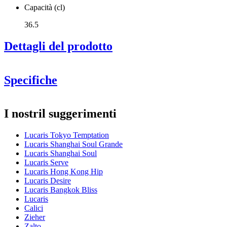
Capacità (cl)
36.5
Dettagli del prodotto
Specifiche
Informazioni
I nostril suggerimenti
Numero di prodotto
LS02CD13G
Lucaris Tokyo Temptation
Dimensioni (LxAxP cm)
Lucaris Shanghai Soul Grande
Peso (kg)
0.216
Lucaris Shanghai Soul
Altezza (cm)
20.9
Lucaris Serve
Larghezza (cm)
40
Lucaris Hong Kong Hip
Profondità (cm)
31
Lucaris Desire
Lucaris Bangkok Bliss
Vetro
Lucaris
Calici
Potete vedere qui un video
Serie di prodotti
Tokyo Temptation
Zieher
dimostrativo (indicativamente a metà del video)
Vetro
Calice da vino bianco, Calici in cristallo
Zalto