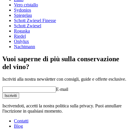
Tipo di vetro
Calice Chardonnay
Vero cristallo
Diametro (cm)
8.5
Sydonios
Capacità (cl)
36.5
Spiegelau
Schott Zwiesel Finesse
Altro
Schott Zwiesel
Rogaska
Incisione
No
Riedel
Un buon vino merita un bicchiere dedicato!
Onlylux
Nachtmann
Vuoi saperne di più sulla conservazione
del vino?
Iscriviti alla nostra newsletter con consigli, guide e offerte esclusive.
E-mail
Iscriviti
Iscrivendoti, accetti la nostra politica sulla privacy. Puoi annullare
l'iscrizione in qualsiasi momento.
Contatti
Blog