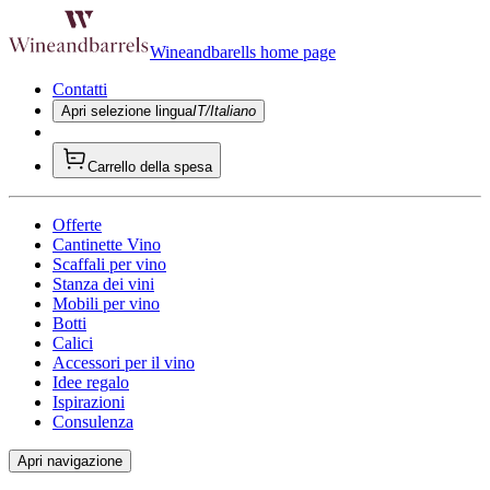
Wineandbarells home page
Contatti
Apri selezione lingua
IT/Italiano
Carrello della spesa
Offerte
Cantinette Vino
Scaffali per vino
Stanza dei vini
Mobili per vino
Botti
Calici
Accessori per il vino
Idee regalo
Ispirazioni
Consulenza
Apri navigazione