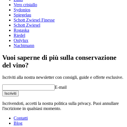
Tipo di vetro
Calice Riesling
Vero cristallo
Diametro (cm)
7.7
Sydonios
Capacità (cl)
26
Spiegelau
Schott Zwiesel Finesse
Altro
Schott Zwiesel
Rogaska
Incisione
No
Riedel
Un buon vino merita un bicchiere dedicato!
Onlylux
Nachtmann
Vuoi saperne di più sulla conservazione
del vino?
Iscriviti alla nostra newsletter con consigli, guide e offerte esclusive.
E-mail
Iscriviti
Iscrivendoti, accetti la nostra politica sulla privacy. Puoi annullare
l'iscrizione in qualsiasi momento.
Contatti
Blog