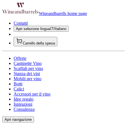
Wineandbarells home page
Contatti
Apri selezione lingua
IT/Italiano
Carrello della spesa
Offerte
Cantinette Vino
Scaffali per vino
Stanza dei vini
Mobili per vino
Botti
Calici
Accessori per il vino
Idee regalo
Ispirazioni
Consulenza
Apri navigazione