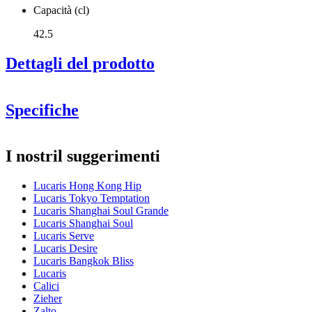
Capacità (cl)
42.5
Dettagli del prodotto
Specifiche
Informazioni
I nostril suggerimenti
Numero di prodotto
LS04CD15E
Lucaris Hong Kong Hip
Dimensioni (LxAxP cm)
Lucaris Tokyo Temptation
Peso (kg)
0.3
Lucaris Shanghai Soul Grande
Altezza (cm)
24.7
Lucaris Shanghai Soul
calici
Larghezza (cm)
40
Lucaris Serve
Profondità (cm)
31
Lucaris Desire
Lucaris Bangkok Bliss
Vetro
Lucaris
Calici
Serie di prodotti
Hong Kong Hip
Zieher
Vetro
Calice da vino bianco, Calici in cristallo
Zalto