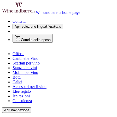
Wineandbarells home page
Contatti
Apri selezione lingua
IT/Italiano
Carrello della spesa
Offerte
Cantinette Vino
Scaffali per vino
Stanza dei vini
Mobili per vino
Botti
Calici
Accessori per il vino
Idee regalo
Ispirazioni
Consulenza
Apri navigazione