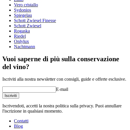
Tipo di vetro
Calice Chardonnay
Vero cristallo
Potete vedere qui un video
Diametro (cm)
8.5
Sydonios
dimostrativo (indicativamente a metà del video)
Capacità (cl)
42.5
Spiegelau
Schott Zwiesel Finesse
Altro
Schott Zwiesel
Rogaska
Incisione
No
Riedel
Onlylux
Nachtmann
Un buon vino merita un bicchiere dedicato!
Vuoi saperne di più sulla conservazione
del vino?
Iscriviti alla nostra newsletter con consigli, guide e offerte esclusive.
E-mail
Iscriviti
Iscrivendoti, accetti la nostra politica sulla privacy. Puoi annullare
l'iscrizione in qualsiasi momento.
Contatti
Blog