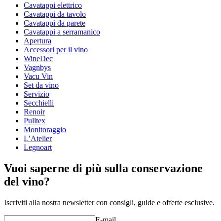
Larghezza (cm)
0.21
Cavatappi elettrico
Peso (kg)
0.2
Cavatappi da tavolo
Profondità (cm)
0.1
Cavatappi da parete
Cavatappi a serramanico
Apertura
Accessori per il vino
WineDec
Vagnbys
Vacu Vin
Set da vino
Servizio
Secchielli
Renoir
Pulltex
Monitoraggio
L’Atelier
Legnoart
Vuoi saperne di più sulla conservazione
del vino?
Iscriviti alla nostra newsletter con consigli, guide e offerte esclusive.
E-mail