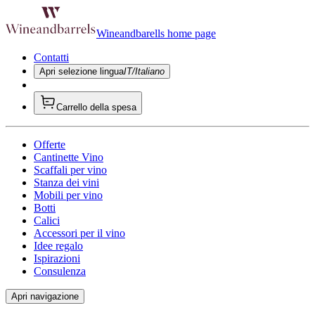
Wineandbarells home page
Contatti
Apri selezione lingua
IT/Italiano
Carrello della spesa
Offerte
Cantinette Vino
Scaffali per vino
Stanza dei vini
Mobili per vino
Botti
Calici
Accessori per il vino
Idee regalo
Ispirazioni
Consulenza
Apri navigazione