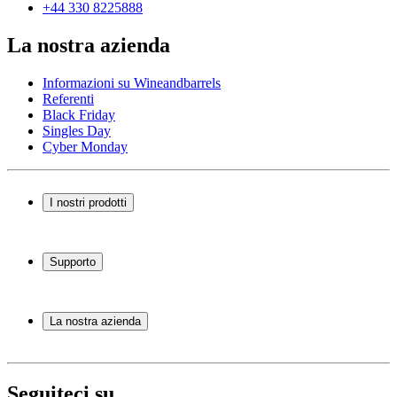
+44 330 8225888
La nostra azienda
Informazioni su Wineandbarrels
Referenti
Black Friday
Singles Day
Cyber Monday
I nostri prodotti
Cantinette Vino
Scaffali per vino
Supporto
Mobili per vino
Botti
Domande frequenti
Accessori per il vino
Servizio
La nostra azienda
Pagamento
Consegna
Informazioni su Wineandbarrels
Ritorno
Referenti
+44 330 8225888
Black Friday
Seguiteci su