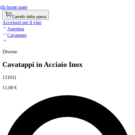
lls home page
Carrello della spesa
Accessori per il vino
Apertura
Cavatappi
Diverse
Cavatappi in Acciaio Inox
121011
11,00 €