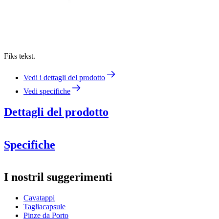
Fiks tekst.
Vedi i dettagli del prodotto
Vedi specifiche
Dettagli del prodotto
Elegante cavatappi in acciaio inox
Specifiche
Informazioni
I nostril suggerimenti
Numero di prodotto
121011
Cavatappi
Dimensioni (LxAxP cm)
Tagliacapsule
Altezza (cm)
12
Pinze da Porto