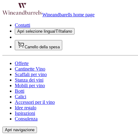
Wineandbarells home page
Contatti
Apri selezione lingua
IT/Italiano
Carrello della spesa
Offerte
Cantinette Vino
Scaffali per vino
Stanza dei vini
Mobili per vino
Botti
Calici
Accessori per il vino
Idee regalo
Ispirazioni
Consulenza
Apri navigazione