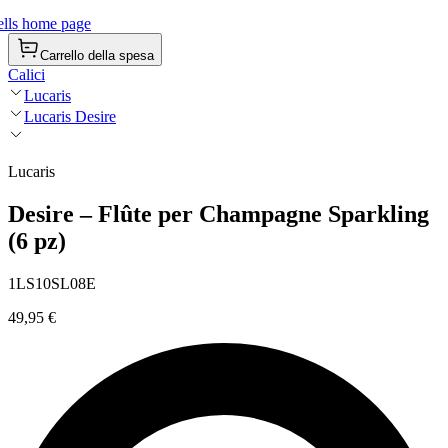
lls home page
Carrello della spesa
Calici
Lucaris
Lucaris Desire
Lucaris
Desire – Flûte per Champagne Sparkling
(6 pz)
1LS10SL08E
49,95 €