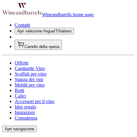
Wineandbarells home page
Contatti
Apri selezione lingua
IT/Italiano
Carrello della spesa
Offerte
Cantinette Vino
Scaffali per vino
Stanza dei vini
Mobili per vino
Botti
Calici
Accessori per il vino
Idee regalo
Ispirazioni
Consulenza
Apri navigazione