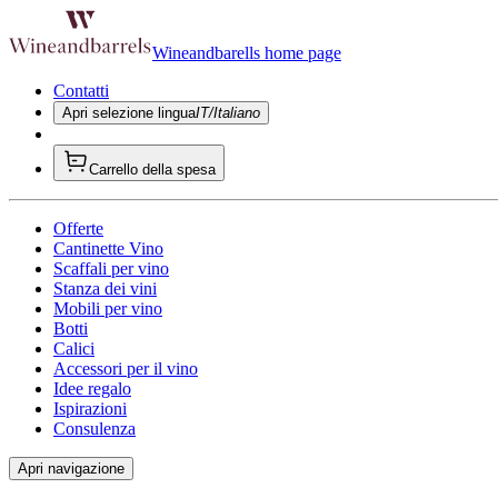
Wineandbarells home page
Contatti
Apri selezione lingua
IT/Italiano
Carrello della spesa
Offerte
Cantinette Vino
Scaffali per vino
Stanza dei vini
Mobili per vino
Botti
Calici
Accessori per il vino
Idee regalo
Ispirazioni
Consulenza
Apri navigazione