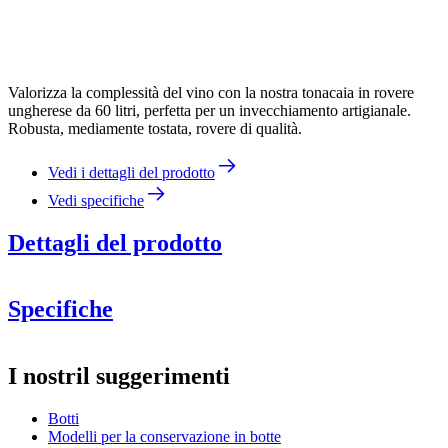
Valorizza la complessità del vino con la nostra tonacaia in rovere
ungherese da 60 litri, perfetta per un invecchiamento artigianale.
Robusta, mediamente tostata, rovere di qualità.
Vedi i dettagli del prodotto
Vedi specifiche
Dettagli del prodotto
Specifiche
Informazioni
I nostril suggerimenti
Numero di prodotto
WOB-HM60-L
Botti
Dimensioni (LxAxP cm)
Modelli per la conservazione in botte