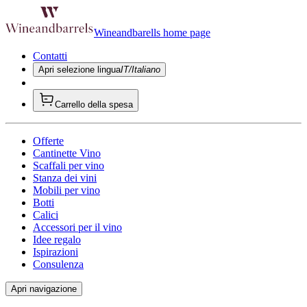
Wineandbarells home page
Contatti
Apri selezione lingua
IT/Italiano
Carrello della spesa
Offerte
Cantinette Vino
Scaffali per vino
Stanza dei vini
Mobili per vino
Botti
Calici
Accessori per il vino
Idee regalo
Ispirazioni
Consulenza
Apri navigazione