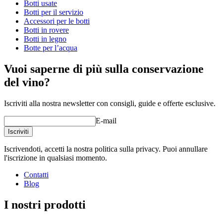
Peso (kg)
16
Botti usate
Botti per il servizio
Tutte le botti di conservazione nel nostro catalogo presentano
Accessori per le botti
una tostatura media.
Botti in rovere
Botti in legno
Tappo é predisposto.
Botte per l’acqua
Piedistallo ed eventuale rubinetto (il foro per il rubinetto non è
predisposto) esclusi. Si raccomanda di ordinare separatamente.
Vuoi saperne di più sulla conservazione
Guardate gli
accessori per botti
/i prodotti simili.
del vino?
Iscriviti alla nostra newsletter con consigli, guide e offerte esclusive.
E-mail
Iscriviti
Iscrivendoti, accetti la nostra politica sulla privacy. Puoi annullare
l'iscrizione in qualsiasi momento.
Contatti
Blog
I nostri prodotti