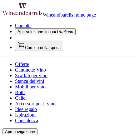
Wineandbarells home page
Contatti
Apri selezione lingua
IT/Italiano
Carrello della spesa
Offerte
Cantinette Vino
Scaffali per vino
Stanza dei vini
Mobili per vino
Botti
Calici
Accessori per il vino
Idee regalo
Ispirazioni
Consulenza
Apri navigazione