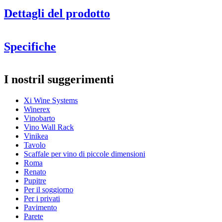
Dettagli del prodotto
Specifiche
Informazioni
I nostril suggerimenti
Numero di prodotto
13029
Xi Wine Systems
Generale
Winerex
Posizionamento
Pavimento
Vinobarto
Finitura
Metallo
Vino Wall Rack
Modulare
Sì
Vinikea
Tavolo
Bottiglie
Scaffale per vino di piccole dimensioni
Roma
Numero di bottiglie (Bordeaux)
52
Renato
Tipo di bottiglia
Bordeaux, Borgogna, Champagne, Magnum
Pupitre
Per il soggiorno
Dimensioni (LxAxP cm)
Per i privati
Pavimento
Altezza (cm)
113
Parete
Larghezza (cm)
58