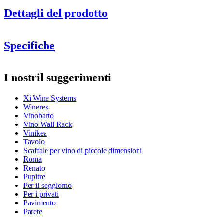
Dettagli del prodotto
Xi Counter
Counter Extension
Xi Top
Top Extension
Specifiche
pacchetti di ripiani Xi
cassetti DoubleM
Informazioni
I nostril suggerimenti
Numero di prodotto
Xi-Kombi-C
Xi Wine Systems
Generale
Winerex
Posizionamento
Pavimento
Vinobarto
Finitura
Metallo
Vino Wall Rack
Modulare
Sì
Vinikea
Tavolo
Bottiglie
Scaffale per vino di piccole dimensioni
Roma
Numero di bottiglie (Bordeaux)
318
Renato
Tipo di bottiglia
Bordeaux, Borgogna, Champagne, Magnum
Pupitre
Per il soggiorno
Dimensioni (LxAxP cm)
Per i privati
Pavimento
Altezza (cm)
183
Parete
Larghezza (cm)
119