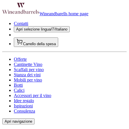
Wineandbarells home page
Contatti
Apri selezione lingua
IT/Italiano
Carrello della spesa
Offerte
Cantinette Vino
Scaffali per vino
Stanza dei vini
Mobili per vino
Botti
Calici
Accessori per il vino
Idee regalo
Ispirazioni
Consulenza
Apri navigazione