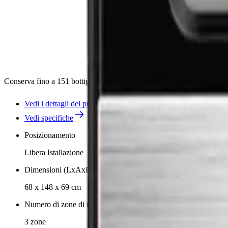
Conserva fino a 151 bottiglie nella Cantinetta per Vino Artevino Oxyg
Vedi i dettagli del prodotto
Vedi specifiche
Posizionamento
Libera Istallazione
Dimensioni (LxAxP cm)
68 x 148 x 69 cm
Numero di zone di raffreddamento
3 zone