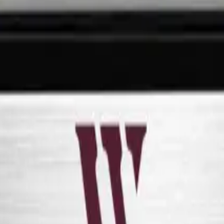
en. Con tre zone di temperatura e design efficiente. Tranquilla, memori