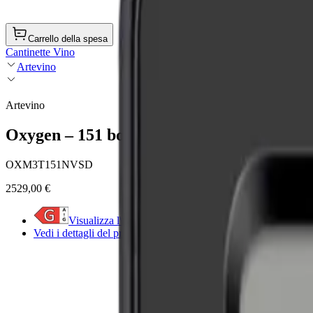
Carrello della spesa
Cantinette Vino
Artevino
Artevino
Oxygen – 151 bottiglie – Tre zone – Porta i
OXM3T151NVSD
2529,00 €
Visualizza l\'etichetta energetica
Vedi i dettagli del prodotto