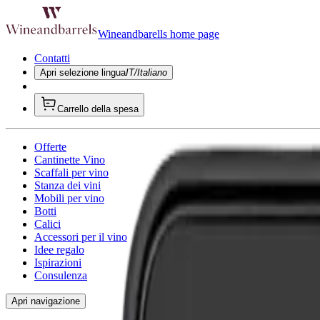
Wineandbarells home page
Contatti
Apri selezione lingua
IT/Italiano
Carrello della spesa
Offerte
Cantinette Vino
Scaffali per vino
Stanza dei vini
Mobili per vino
Botti
Calici
Accessori per il vino
Idee regalo
Ispirazioni
Consulenza
Apri navigazione