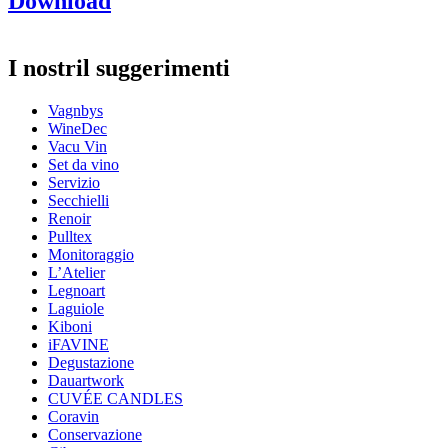
Download
Numero di prodotto
420115
Dimensioni (LxAxP cm)
I nostril suggerimenti
Peso (kg)
3
Altezza (cm)
38
Vagnbys
Larghezza (cm)
33
WineDec
Profondità (cm)
30
Vacu Vin
Set da vino
Servizio
Secchielli
Renoir
Pulltex
Monitoraggio
L’Atelier
Legnoart
Laguiole
Kiboni
iFAVINE
Degustazione
Dauartwork
CUVÉE CANDLES
Coravin
Conservazione