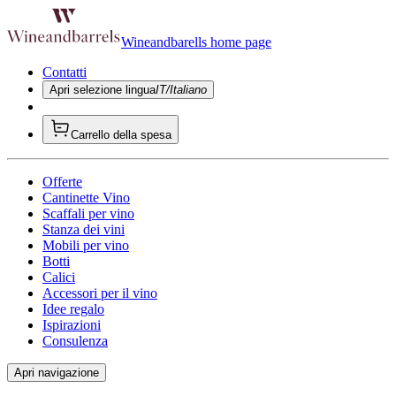
Wineandbarells home page
Contatti
Apri selezione lingua
IT/Italiano
Carrello della spesa
Offerte
Cantinette Vino
Scaffali per vino
Stanza dei vini
Mobili per vino
Botti
Calici
Accessori per il vino
Idee regalo
Ispirazioni
Consulenza
Apri navigazione