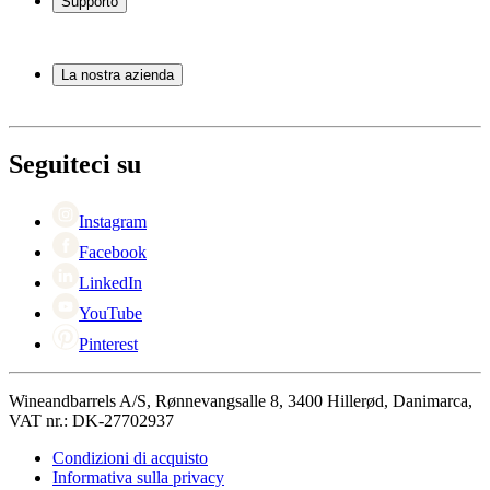
Supporto
Mobili per vino
Botti
Domande frequenti
Accessori per il vino
Servizio
La nostra azienda
Pagamento
Consegna
Informazioni su Wineandbarrels
Ritorno
Referenti
+44 330 8225888
Black Friday
Seguiteci su
Singles Day
Cyber Monday
Instagram
Facebook
LinkedIn
YouTube
Pinterest
Wineandbarrels A/S, Rønnevangsalle 8, 3400 Hillerød, Danimarca,
VAT nr.: DK-27702937
Condizioni di acquisto
Informativa sulla privacy