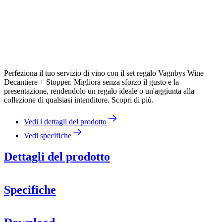
Perfeziona il tuo servizio di vino con il set regalo Vagnbys Wine
Decantiere + Stopper. Migliora senza sforzo il gusto e la
presentazione, rendendolo un regalo ideale o un'aggiunta alla
collezione di qualsiasi intenditore. Scopri di più.
Vedi i dettagli del prodotto
Vedi specifiche
Dettagli del prodotto
Specifiche
Decantiere 7-in-
1
Informazioni
elegante tappo standard in acciaio inox