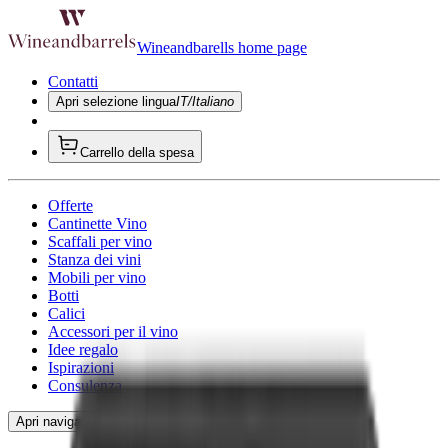
Wineandbarells home page
Contatti
Apri selezione lingua
IT/Italiano
Carrello della spesa
Offerte
Cantinette Vino
Scaffali per vino
Stanza dei vini
Mobili per vino
Botti
Calici
Accessori per il vino
Idee regalo
Ispirazioni
Consulenza
Apri navigazione