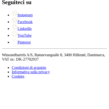
Black Friday
Seguiteci su
Singles Day
Cyber Monday
Instagram
Facebook
LinkedIn
YouTube
Pinterest
Wineandbarrels A/S, Rønnevangsalle 8, 3400 Hillerød, Danimarca,
VAT nr.: DK-27702937
Condizioni di acquisto
Informativa sulla privacy
Cookies