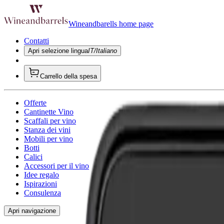
Wineandbarells home page
Contatti
Apri selezione lingua
IT/Italiano
Carrello della spesa
Offerte
Cantinette Vino
Scaffali per vino
Stanza dei vini
Mobili per vino
Botti
Calici
Accessori per il vino
Idee regalo
Ispirazioni
Consulenza
Apri navigazione