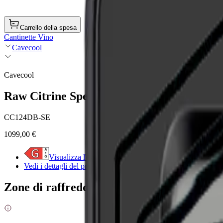
Carrello della spesa
Cantinette Vino
Cavecool
Cavecool
Raw Citrine Special Edition – 49 bottiglie 
CC124DB-SE
1099,00 €
Visualizza l\'etichetta energetica
Vedi i dettagli del prodotto
Zone di raffreddamento