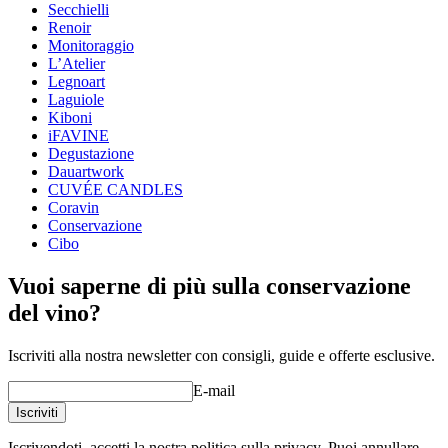
Status When Soldout
active
Secchielli
Renoir
Monitoraggio
L’Atelier
Legnoart
Laguiole
Kiboni
iFAVINE
Degustazione
Dauartwork
CUVÉE CANDLES
Coravin
Conservazione
Cibo
Vuoi saperne di più sulla conservazione
del vino?
Iscriviti alla nostra newsletter con consigli, guide e offerte esclusive.
E-mail
Iscriviti
Iscrivendoti, accetti la nostra politica sulla privacy. Puoi annullare