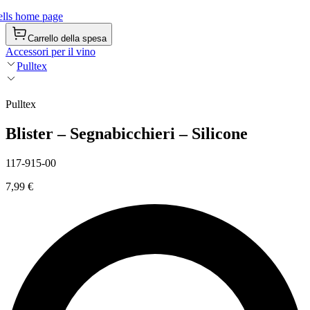
lls home page
Carrello della spesa
Accessori per il vino
Pulltex
Pulltex
Blister – Segnabicchieri – Silicone
117-915-00
7,99 €