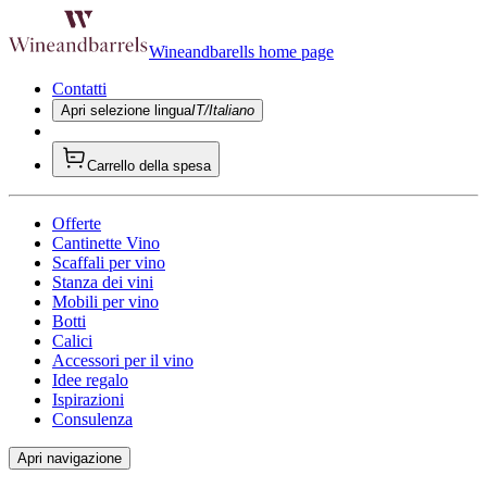
Wineandbarells home page
Contatti
Apri selezione lingua
IT/Italiano
Carrello della spesa
Offerte
Cantinette Vino
Scaffali per vino
Stanza dei vini
Mobili per vino
Botti
Calici
Accessori per il vino
Idee regalo
Ispirazioni
Consulenza
Apri navigazione