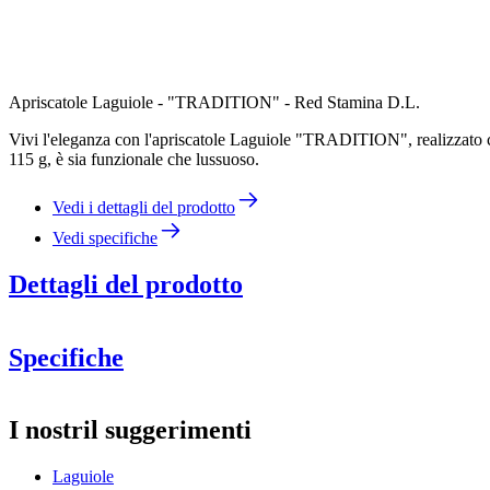
Apriscatole Laguiole - "TRADITION" - Red Stamina D.L.
Vivi l'eleganza con l'apriscatole Laguiole "TRADITION", realizzato co
115 g, è sia funzionale che lussuoso.
Vedi i dettagli del prodotto
Vedi specifiche
Dettagli del prodotto
Specifiche
Informazioni
I nostril suggerimenti
Numero di prodotto
LT7022SO-66
Laguiole
Dimensioni (LxAxP cm)