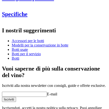
Specifiche
Informazioni
I nostril suggerimenti
Numero di prodotto
WOB-TS225
Accessori per le botti
product extension
Modelli per la conservazione in botte
Status When Soldout
active
Botti usate
Botti per il servizio
Botti
Vuoi saperne di più sulla conservazione
del vino?
Iscriviti alla nostra newsletter con consigli, guide e offerte esclusive.
E-mail
Iscriviti
Iscrivendoti, accetti la nostra politica sulla privacy. Puoi annullare