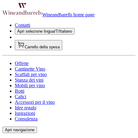
Wineandbarells home page
Contatti
Apri selezione lingua
IT/Italiano
Carrello della spesa
Offerte
Cantinette Vino
Scaffali per vino
Stanza dei vini
Mobili per vino
Botti
Calici
Accessori per il vino
Idee regalo
Ispirazioni
Consulenza
Apri navigazione