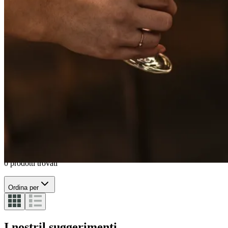
Banquet
Zwiesel Glas
Vervino
Enoteca
Duo
Prizma
0 prodotti trovati
Ordina per
I nostril suggerimenti