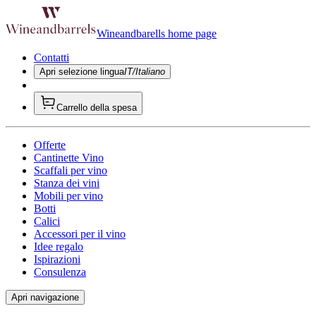
Wineandbarells home page
Contatti
Apri selezione lingua
IT/Italiano
Carrello della spesa
Offerte
Cantinette Vino
Scaffali per vino
Stanza dei vini
Mobili per vino
Botti
Calici
Accessori per il vino
Idee regalo
Ispirazioni
Consulenza
Apri navigazione