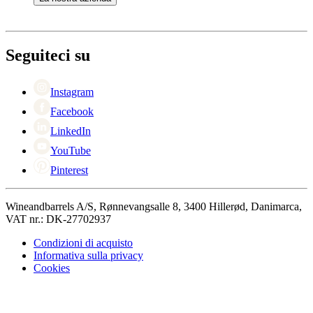
Pagamento
Consegna
Informazioni su Wineandbarrels
Ritorno
Referenti
+44 330 8225888
Black Friday
Seguiteci su
Singles Day
Cyber Monday
Instagram
Facebook
LinkedIn
YouTube
Pinterest
Wineandbarrels A/S, Rønnevangsalle 8, 3400 Hillerød, Danimarca,
VAT nr.: DK-27702937
Condizioni di acquisto
Informativa sulla privacy
Cookies