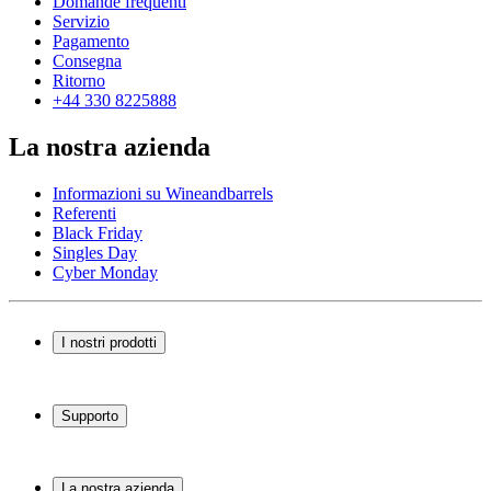
Domande frequenti
Servizio
Pagamento
Consegna
Ritorno
+44 330 8225888
La nostra azienda
Informazioni su Wineandbarrels
Referenti
Black Friday
Singles Day
Cyber Monday
I nostri prodotti
Cantinette Vino
Scaffali per vino
Supporto
Mobili per vino
Botti
Domande frequenti
Accessori per il vino
Servizio
La nostra azienda