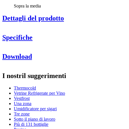
Sopra la media
Dettagli del prodotto
Specifiche
Informazioni
Download
Numero di prodotto
10660
Generale
I nostril suggerimenti
Modello
10660
Colore frontale
Nero
Thermocold
Vetrine Refrigerate per Vino
Sistema di raffreddamento
Vestfrost
Una zona
Numero di zone di raffreddamento
1 zona
Umidificatore per sigari
Tecnologia di raffreddamento
Compressore
Tre zone
Refrigerante
R600a
Sotto il piano di lavoro
Sbrinamento, tipo
No
Più di 131 bottiglie
Allarme per grandi fluttuazioni di temperatura
No