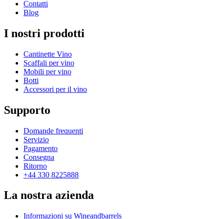
Allarme di porta aperta
No
Contatti
Piedini regolabili
No
Blog
Capacità netta (litri)
1508
I nostri prodotti
Cantinette Vino
Scaffali per vino
Mobili per vino
Botti
Accessori per il vino
Supporto
Domande frequenti
Servizio
Pagamento
Consegna
Ritorno
+44 330 8225888
La nostra azienda
Informazioni su Wineandbarrels