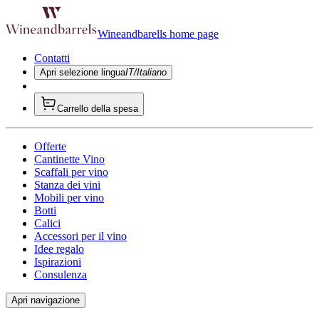
Wineandbarells home page
Contatti
Apri selezione lingua
IT/Italiano
Carrello della spesa
Offerte
Cantinette Vino
Scaffali per vino
Stanza dei vini
Mobili per vino
Botti
Calici
Accessori per il vino
Idee regalo
Ispirazioni
Consulenza
Apri navigazione