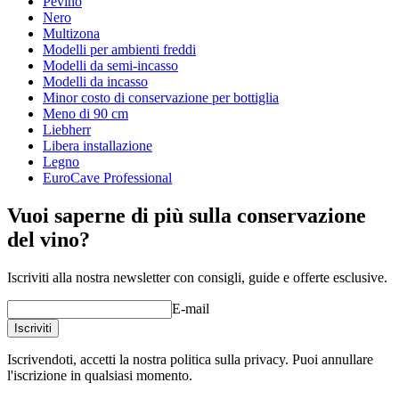
Pevino
Gamma di temperatura
8-18°C
Nero
Consumo
Multizona
Modelli per ambienti freddi
Consumo energetico annuo in kWh
822
Modelli da semi-incasso
Livello di rumore
Sopra la media
Modelli da incasso
Livello di rumorosità (dB)
44
Minor costo di conservazione per bottiglia
Watt
185
Meno di 90 cm
Voltage/Frequency
230V / 50Hz
Liebherr
Libera installazione
Dimensioni (LxAxP cm)
Cantina con porta in vetro a due ante realizzata da un
Legno
produttore norvegese affermato.
EuroCave Professional
Altezza (cm)
210.8
Allestite la vostra cantina perfettamente secondo le esigenze
Larghezza (cm)
154
della vostra collezione di vini.
Vuoi saperne di più sulla conservazione
Profondità (cm)
66
Il climatizzatore della cantina può essere regolato su una
Altezza della porta (cm)
210.8 cm
del vino?
temperatura di 8–18°C.
Peso (kg)
200
Filtro antipolvere per una manutenzione facile e veloce.
Iscriviti alla nostra newsletter con consigli, guide e offerte esclusive.
Bottiglie
E-mail
Tipo di bottiglia
Bordeaux, Borgogna, Champagne, Magnum
Iscriviti
Altro
Iscrivendoti, accetti la nostra politica sulla privacy. Puoi annullare
Classe climatica
T
l'iscrizione in qualsiasi momento.
La porta dell'armadio può essere bloccata
Sì