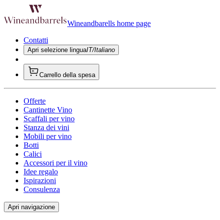
Wineandbarells home page
Contatti
Apri selezione lingua
IT/Italiano
Carrello della spesa
Offerte
Cantinette Vino
Scaffali per vino
Stanza dei vini
Mobili per vino
Botti
Calici
Accessori per il vino
Idee regalo
Ispirazioni
Consulenza
Apri navigazione