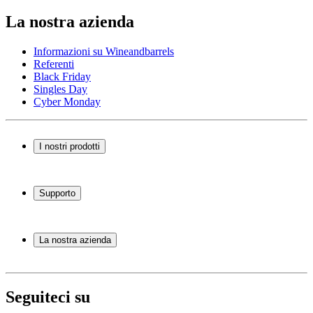
La nostra azienda
Informazioni su Wineandbarrels
Referenti
Black Friday
Singles Day
Cyber Monday
I nostri prodotti
Cantinette Vino
Scaffali per vino
Supporto
Mobili per vino
Botti
Domande frequenti
Accessori per il vino
Servizio
La nostra azienda
Pagamento
Consegna
Informazioni su Wineandbarrels
Ritorno
Referenti
+44 330 8225888
Black Friday
Seguiteci su
Singles Day