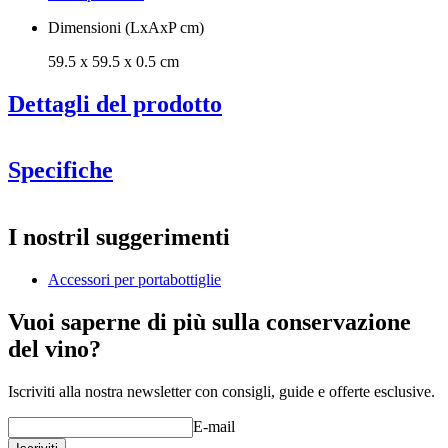
Dimensioni (LxAxP cm)
59.5 x 59.5 x 0.5 cm
Dettagli del prodotto
Specifiche
Informazioni
I nostril suggerimenti
Numero di prodotto
S6OAK
Accessori per portabottiglie
Generale
Produttore
Caverack
Vuoi saperne di più sulla conservazione
Finitura
Rovere
del vino?
Dimensioni (LxAxP cm)
Iscriviti alla nostra newsletter con consigli, guide e offerte esclusive.
Altezza (cm)
59.5
Larghezza (cm)
59.5
E-mail
Profondità (cm)
0.5