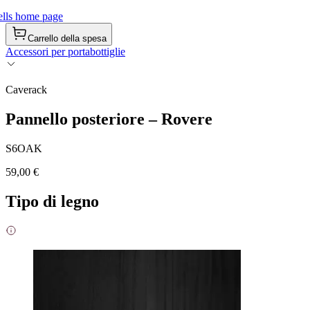
lls home page
Carrello della spesa
Accessori per portabottiglie
Caverack
Pannello posteriore – Rovere
S6OAK
59,00 €
Tipo di legno