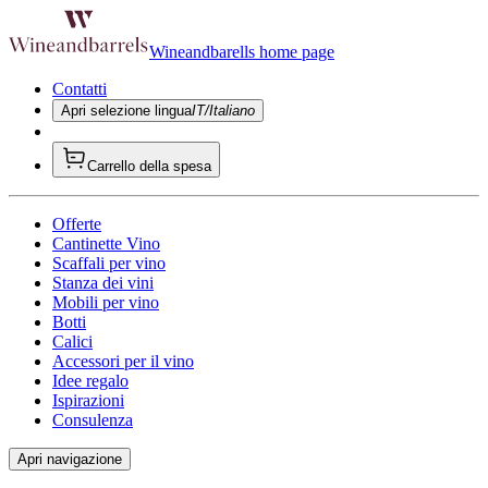
Wineandbarells home page
Contatti
Apri selezione lingua
IT/Italiano
Carrello della spesa
Offerte
Cantinette Vino
Scaffali per vino
Stanza dei vini
Mobili per vino
Botti
Calici
Accessori per il vino
Idee regalo
Ispirazioni
Consulenza
Apri navigazione