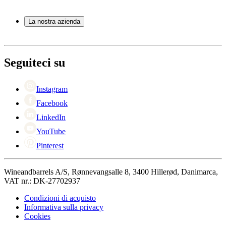
Botti
Domande frequenti
Accessori per il vino
Servizio
La nostra azienda
Pagamento
Consegna
Informazioni su Wineandbarrels
Ritorno
Referenti
+44 330 8225888
Black Friday
Seguiteci su
Singles Day
Cyber Monday
Instagram
Facebook
LinkedIn
YouTube
Pinterest
Wineandbarrels A/S, Rønnevangsalle 8, 3400 Hillerød, Danimarca,
VAT nr.: DK-27702937
Condizioni di acquisto
Informativa sulla privacy
Cookies