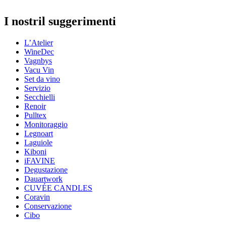
Informazioni
I nostril suggerimenti
Numero di prodotto
95075
L’Atelier
Dimensioni (LxAxP cm)
WineDec
Peso (kg)
0.2
Vagnbys
Altezza (cm)
4.5
Vacu Vin
Larghezza (cm)
29
Set da vino
Profondità (cm)
19
Servizio
Secchielli
Renoir
Pulltex
Monitoraggio
Legnoart
Laguiole
Kiboni
iFAVINE
Degustazione
Dauartwork
CUVÉE CANDLES
Coravin
Conservazione
Cibo