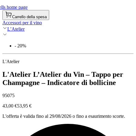
lls home page
Carrello della spesa
Accessori per il vino
L’Atelier
- 20%
L'Atelier
L'Atelier L’Atelier du Vin – Tappo per
Champagne – Indicatore di bollicine
95075
43,00 €
53,95 €
L'offerta è valida fino al 29/08/2026 o fino a esaurimento scorte.