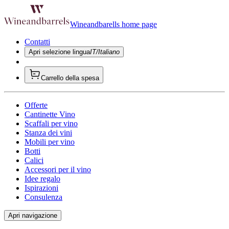
Wineandbarells home page
Contatti
Apri selezione lingua
IT/Italiano
Carrello della spesa
Offerte
Cantinette Vino
Scaffali per vino
Stanza dei vini
Mobili per vino
Botti
Calici
Accessori per il vino
Idee regalo
Ispirazioni
Consulenza
Apri navigazione