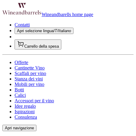
Wineandbarells home page
Contatti
Apri selezione lingua
IT/Italiano
Carrello della spesa
Offerte
Cantinette Vino
Scaffali per vino
Stanza dei vini
Mobili per vino
Botti
Calici
Accessori per il vino
Idee regalo
Ispirazioni
Consulenza
Apri navigazione