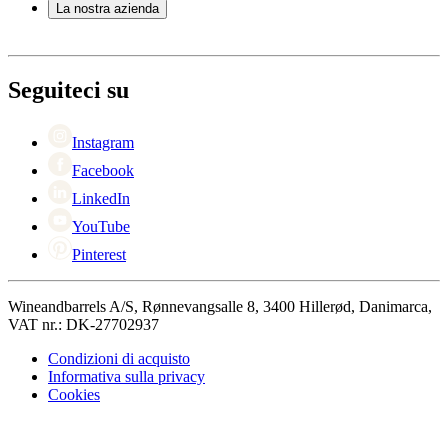
La nostra azienda
Pagamento
Consegna
Informazioni su Wineandbarrels
Ritorno
Referenti
+44 330 8225888
Black Friday
Seguiteci su
Singles Day
Cyber Monday
Instagram
Facebook
LinkedIn
YouTube
Pinterest
Wineandbarrels A/S, Rønnevangsalle 8, 3400 Hillerød, Danimarca,
VAT nr.: DK-27702937
Condizioni di acquisto
Informativa sulla privacy
Cookies