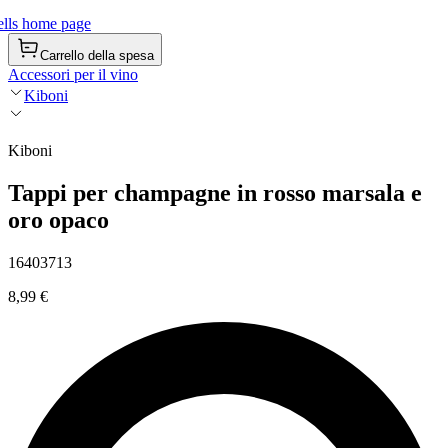
lls home page
Carrello della spesa
Accessori per il vino
Kiboni
Kiboni
Tappi per champagne in rosso marsala e
oro opaco
16403713
8,99 €