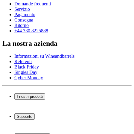
Domande frequenti
Servizio
Pagamento
Consegna
Ritorno
+44 330 8225888
La nostra azienda
Informazioni su Wineandbarrels
Referenti
Black Friday
Singles Day
Cyber Monday
I nostri prodotti
Cantinette Vino
Scaffali per vino
Supporto
Mobili per vino
Botti
Domande frequenti
Accessori per il vino
Servizio