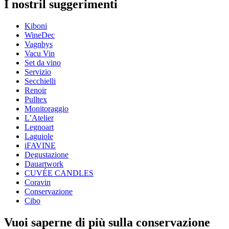
I nostril suggerimenti
Numero di prodotto
16403713
Kiboni
Dimensioni (LxAxP cm)
WineDec
Peso (kg)
0.040
Vagnbys
Altezza (cm)
4.5
Vacu Vin
Larghezza (cm)
4.5
Set da vino
Profondità (cm)
3
Servizio
Secchielli
Renoir
Pulltex
Monitoraggio
L’Atelier
Legnoart
Laguiole
iFAVINE
Degustazione
Dauartwork
CUVÉE CANDLES
Coravin
Conservazione
Cibo
Vuoi saperne di più sulla conservazione