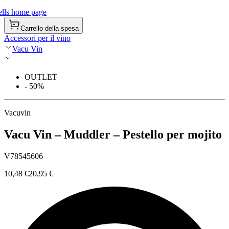
lls home page
Carrello della spesa
Accessori per il vino
Vacu Vin
OUTLET
- 50%
Vacuvin
Vacu Vin – Muddler – Pestello per mojito
V78545606
10,48 €
20,95 €