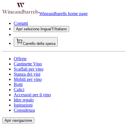
Wineandbarells home page
Contatti
Apri selezione lingua
IT/Italiano
Carrello della spesa
Offerte
Cantinette Vino
Scaffali per vino
Stanza dei vini
Mobili per vino
Botti
Calici
Accessori per il vino
Idee regalo
Ispirazioni
Consulenza
Apri navigazione