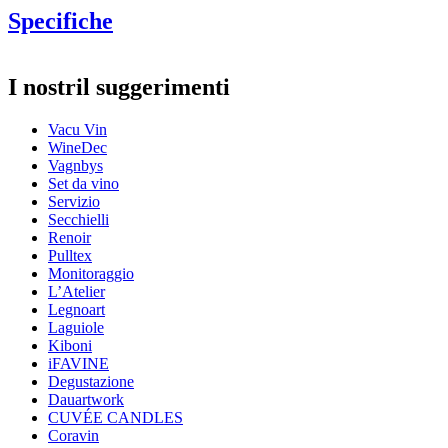
Specifiche
Informazioni
I nostril suggerimenti
Numero di prodotto
V78545606
Vacu Vin
Dimensioni (LxAxP cm)
WineDec
Peso (kg)
8.4
Vagnbys
Altezza (cm)
8
Set da vino
Larghezza (cm)
27
Servizio
Profondità (cm)
18
Secchielli
Renoir
Pulltex
Monitoraggio
L’Atelier
Legnoart
Laguiole
Kiboni
iFAVINE
Degustazione
Dauartwork
CUVÉE CANDLES
Coravin