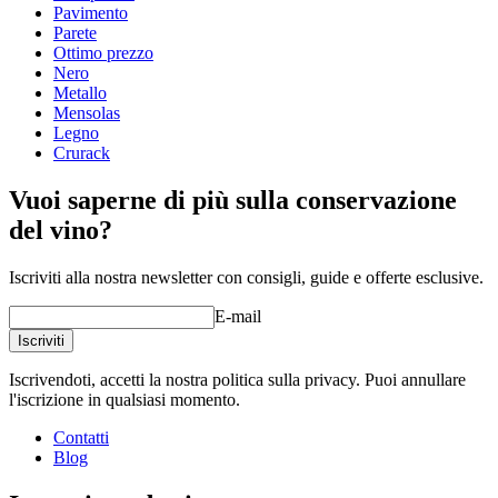
Dimensioni (LxAxP cm)
Pavimento
una nuova finestra ed è richiesto Flash)
Parete
Altezza (cm)
50
Ottimo prezzo
Larghezza (cm)
50
Nero
Profondità (cm)
25
Metallo
Peso (kg)
5.1
Mensolas
Legno
Crurack
Vuoi saperne di più sulla conservazione
del vino?
Iscriviti alla nostra newsletter con consigli, guide e offerte esclusive.
E-mail
Iscriviti
Iscrivendoti, accetti la nostra politica sulla privacy. Puoi annullare
l'iscrizione in qualsiasi momento.
Contatti
Blog