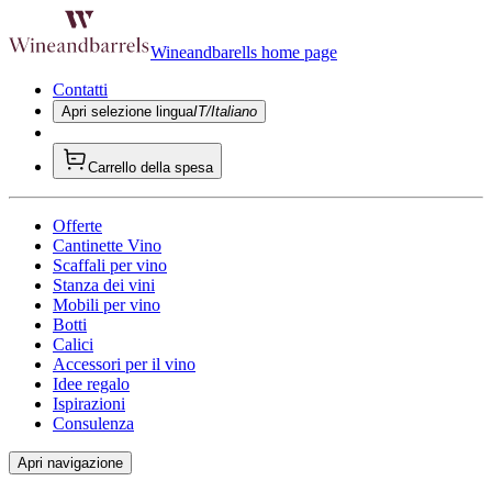
Wineandbarells home page
Contatti
Apri selezione lingua
IT/Italiano
Carrello della spesa
Offerte
Cantinette Vino
Scaffali per vino
Stanza dei vini
Mobili per vino
Botti
Calici
Accessori per il vino
Idee regalo
Ispirazioni
Consulenza
Apri navigazione