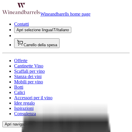
Wineandbarells home page
Contatti
Apri selezione lingua
IT/Italiano
Carrello della spesa
Offerte
Cantinette Vino
Scaffali per vino
Stanza dei vini
Mobili per vino
Botti
Calici
Accessori per il vino
Idee regalo
Ispirazioni
Consulenza
Apri navigazione