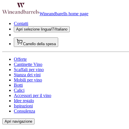
Wineandbarells home page
Contatti
Apri selezione lingua
IT/Italiano
Carrello della spesa
Offerte
Cantinette Vino
Scaffali per vino
Stanza dei vini
Mobili per vino
Botti
Calici
Accessori per il vino
Idee regalo
Ispirazioni
Consulenza
Apri navigazione