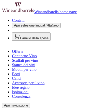
Wineandbarells home page
Contatti
Apri selezione lingua
IT/Italiano
Carrello della spesa
Offerte
Cantinette Vino
Scaffali per vino
Stanza dei vini
Mobili per vino
Botti
Calici
Accessori per il vino
Idee regalo
Ispirazioni
Consulenza
Apri navigazione