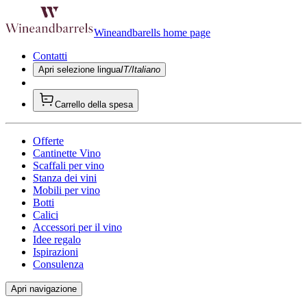
Wineandbarells home page
Contatti
Apri selezione lingua
IT/Italiano
Carrello della spesa
Offerte
Cantinette Vino
Scaffali per vino
Stanza dei vini
Mobili per vino
Botti
Calici
Accessori per il vino
Idee regalo
Ispirazioni
Consulenza
Apri navigazione