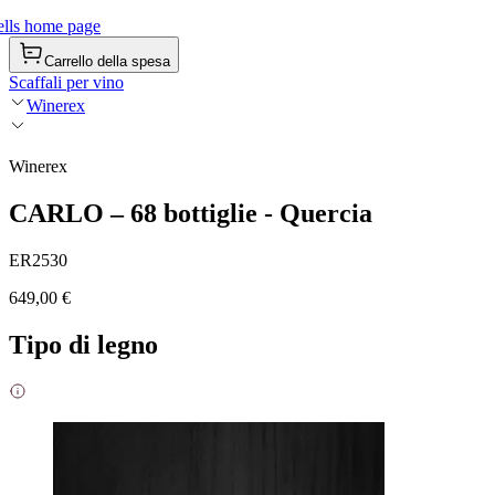
lls home page
Carrello della spesa
Scaffali per vino
Winerex
Winerex
CARLO – 68 bottiglie - Quercia
ER2530
649,00 €
Tipo di legno