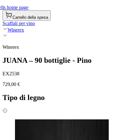
lls home page
Carrello della spesa
Scaffali per vino
Winerex
Winerex
JUANA – 90 bottiglie - Pino
EX2538
729,00 €
Tipo di legno