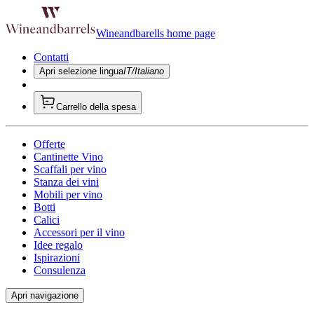
Wineandbarells home page
Contatti
Apri selezione lingua
IT/Italiano
Carrello della spesa
Offerte
Cantinette Vino
Scaffali per vino
Stanza dei vini
Mobili per vino
Botti
Calici
Accessori per il vino
Idee regalo
Ispirazioni
Consulenza
Apri navigazione