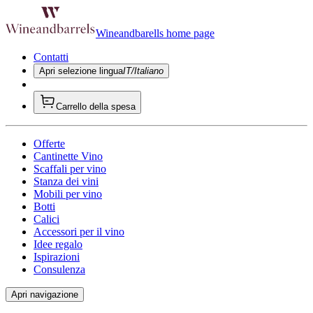
Wineandbarells home page
Contatti
Apri selezione lingua
IT/Italiano
Carrello della spesa
Offerte
Cantinette Vino
Scaffali per vino
Stanza dei vini
Mobili per vino
Botti
Calici
Accessori per il vino
Idee regalo
Ispirazioni
Consulenza
Apri navigazione