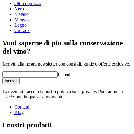
Altezza (cm)
105
Ottimo prezzo
Larghezza (cm)
46
Nero
Profondità (cm)
32
Metallo
Peso (kg)
10
Mensolas
Legno
Crurack
Vuoi saperne di più sulla conservazione
del vino?
Iscriviti alla nostra newsletter con consigli, guide e offerte esclusive.
E-mail
Iscriviti
Iscrivendoti, accetti la nostra politica sulla privacy. Puoi annullare
l'iscrizione in qualsiasi momento.
Contatti
Blog
I nostri prodotti