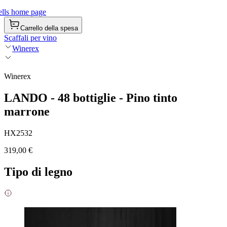
lls home page
Carrello della spesa
Scaffali per vino
Winerex
Winerex
LANDO - 48 bottiglie - Pino tinto
marrone
HX2532
319,00 €
Tipo di legno