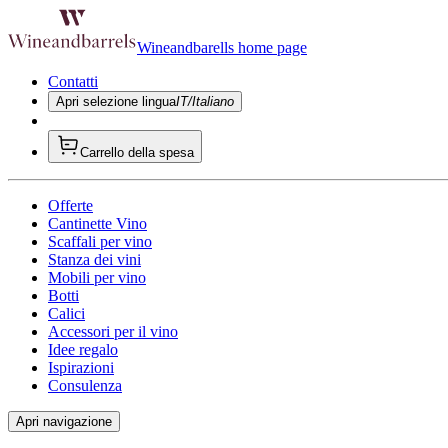
Wineandbarells home page
Contatti
Apri selezione lingua
IT/Italiano
Carrello della spesa
Offerte
Cantinette Vino
Scaffali per vino
Stanza dei vini
Mobili per vino
Botti
Calici
Accessori per il vino
Idee regalo
Ispirazioni
Consulenza
Apri navigazione