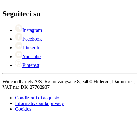
Informazioni su Wineandbarrels
Ritorno
Referenti
+44 330 8225888
Black Friday
Seguiteci su
Singles Day
Cyber Monday
Instagram
Facebook
LinkedIn
YouTube
Pinterest
Wineandbarrels A/S, Rønnevangsalle 8, 3400 Hillerød, Danimarca,
VAT nr.: DK-27702937
Condizioni di acquisto
Informativa sulla privacy
Cookies