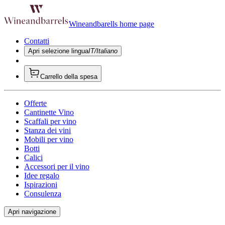
Wineandbarells home page
Contatti
Apri selezione lingua
IT/Italiano
Carrello della spesa
Offerte
Cantinette Vino
Scaffali per vino
Stanza dei vini
Mobili per vino
Botti
Calici
Accessori per il vino
Idee regalo
Ispirazioni
Consulenza
Apri navigazione