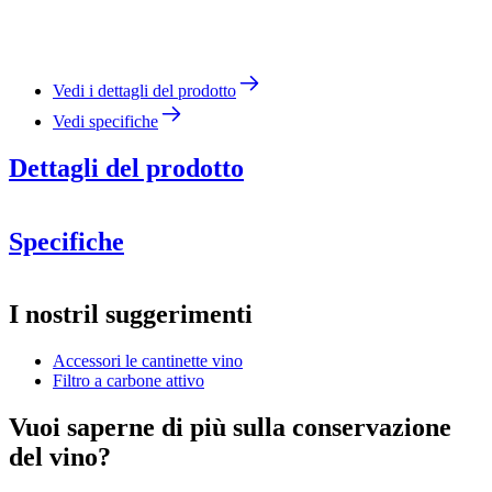
Vedi i dettagli del prodotto
Vedi specifiche
Dettagli del prodotto
Specifiche
Informazioni
I nostril suggerimenti
Numero di prodotto
567-16822EE0
Pevino Imperial ECO 54 bottiglie, 2 zone
Accessori le cantinette vino
Generale
Pevino Imperial ECO 96 bottiglie, 2 zone
Filtro a carbone attivo
Produttore
Pevino
Vuoi saperne di più sulla conservazione
Dimensioni (LxAxP cm)
NOTA
ECO
del vino?
Peso (kg)
1