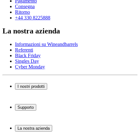
Pagamento
Consegna
Ritorno
+44 330 8225888
La nostra azienda
Informazioni su Wineandbarrels
Referenti
Black Friday
Singles Day
Cyber Monday
I nostri prodotti
Cantinette Vino
Scaffali per vino
Supporto
Mobili per vino
Botti
Domande frequenti
Accessori per il vino
Servizio
La nostra azienda
Pagamento
Consegna