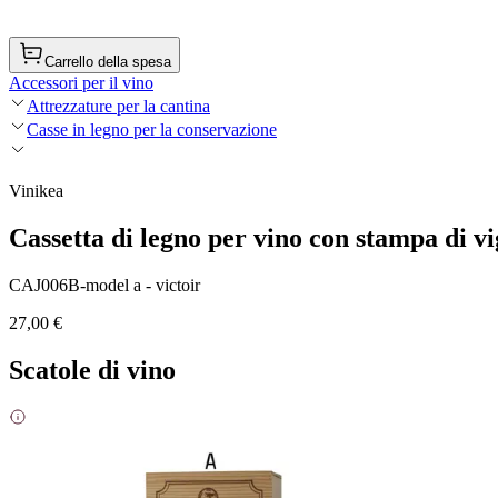
Carrello della spesa
Accessori per il vino
Attrezzature per la cantina
Casse in legno per la conservazione
Vinikea
Cassetta di legno per vino con stampa di vi
CAJ006B-model a - victoir
27,00 €
Scatole di vino