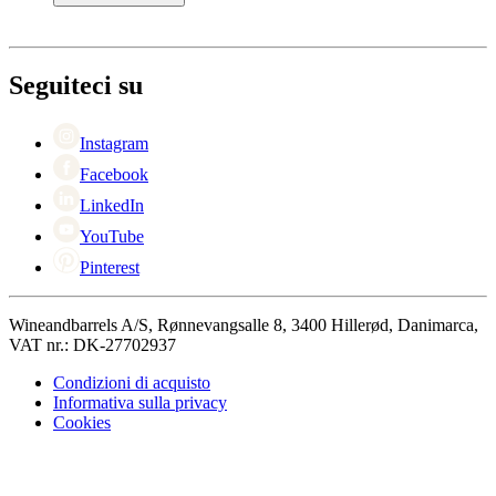
Pagamento
Consegna
Informazioni su Wineandbarrels
Ritorno
Referenti
+44 330 8225888
Black Friday
Seguiteci su
Singles Day
Cyber Monday
Instagram
Facebook
LinkedIn
YouTube
Pinterest
Wineandbarrels A/S, Rønnevangsalle 8, 3400 Hillerød, Danimarca,
VAT nr.: DK-27702937
Condizioni di acquisto
Informativa sulla privacy
Cookies