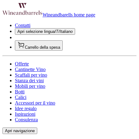
Wineandbarells home page
Contatti
Apri selezione lingua
IT/Italiano
Carrello della spesa
Offerte
Cantinette Vino
Scaffali per vino
Stanza dei vini
Mobili per vino
Botti
Calici
Accessori per il vino
Idee regalo
Ispirazioni
Consulenza
Apri navigazione