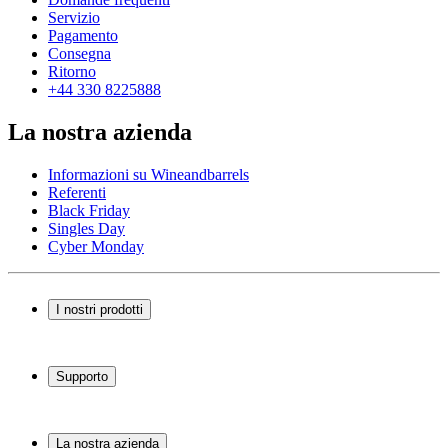
Servizio
Pagamento
Consegna
Ritorno
+44 330 8225888
La nostra azienda
Informazioni su Wineandbarrels
Referenti
Black Friday
Singles Day
Cyber Monday
I nostri prodotti
Cantinette Vino
Scaffali per vino
Supporto
Mobili per vino
Botti
Domande frequenti
Accessori per il vino
Servizio
La nostra azienda