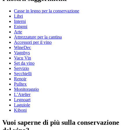
Numero di prodotto
IM617
Casse in legno per la conservazione
Dimensioni (LxAxP cm)
Libri
Peso (kg)
1.55
Interni
Altezza (cm)
35
Enigmi
Larghezza (cm)
20.3
Arte
Profondità (cm)
10
Attrezzature per la cantina
Accessori per il vino
wine accessories
WineDec
Vagnbys
Status When Soldout
active
Vacu Vin
Set da vino
Servizio
Secchielli
Renoir
Pulltex
Monitoraggio
L’Atelier
Legnoart
Laguiole
Kiboni
Vuoi saperne di più sulla conservazione