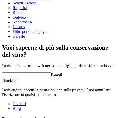
Schott Zwiesel
Serie di prodotti
Authentis
Rogaska
Vetro
Calice da vino bianco, Calici in cristallo
Riedel
Diametro (cm)
8.5
Onlylux
Capacità (cl)
42
Nachtmann
Lucaris
Flûte per Champagne
Caraffe
Vuoi saperne di più sulla conservazione
del vino?
Iscriviti alla nostra newsletter con consigli, guide e offerte esclusive.
E-mail
Iscriviti
Iscrivendoti, accetti la nostra politica sulla privacy. Puoi annullare
l'iscrizione in qualsiasi momento.
Contatti
Blog