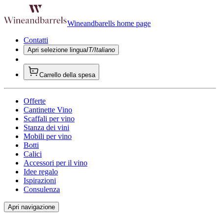
Wineandbarells home page
Contatti
Apri selezione lingua
IT/Italiano
Carrello della spesa
Offerte
Cantinette Vino
Scaffali per vino
Stanza dei vini
Mobili per vino
Botti
Calici
Accessori per il vino
Idee regalo
Ispirazioni
Consulenza
Apri navigazione