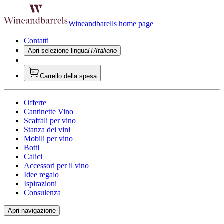
Wineandbarells home page
Contatti
Apri selezione lingua
IT/Italiano
Carrello della spesa
Offerte
Cantinette Vino
Scaffali per vino
Stanza dei vini
Mobili per vino
Botti
Calici
Accessori per il vino
Idee regalo
Ispirazioni
Consulenza
Apri navigazione