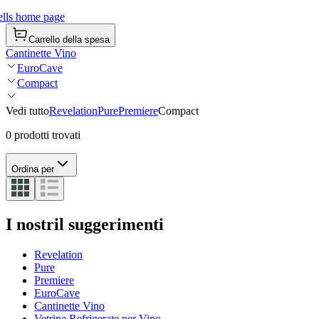
lls home page
Carrello della spesa
Cantinette Vino
EuroCave
Compact
Vedi tutto
Revelation
Pure
Premiere
Compact
0 prodotti trovati
Ordina per
I nostril suggerimenti
Revelation
Pure
Premiere
EuroCave
Cantinette Vino
Vetrine Refrigerate per Vino