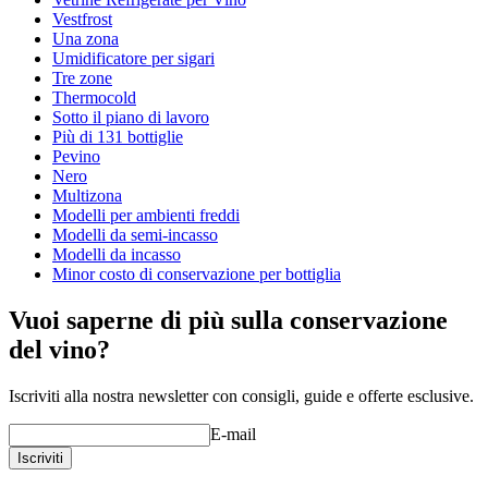
Vestfrost
Una zona
Umidificatore per sigari
Tre zone
Thermocold
Sotto il piano di lavoro
Più di 131 bottiglie
Pevino
Nero
Multizona
Modelli per ambienti freddi
Modelli da semi-incasso
Modelli da incasso
Minor costo di conservazione per bottiglia
Vuoi saperne di più sulla conservazione
del vino?
Iscriviti alla nostra newsletter con consigli, guide e offerte esclusive.
E-mail
Iscriviti