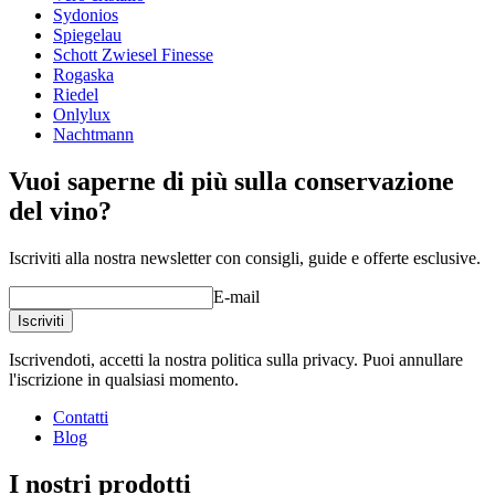
wine glasses
Sydonios
Spiegelau
Status When Soldout
active
Schott Zwiesel Finesse
Rogaska
Altro
Riedel
Onlylux
Incisione
No
Una bellissima caraffa dal design elegante realizzata da uno
Nachtmann
dei produttori più rinomati al mondo.
Fatto a mano
Vuoi saperne di più sulla conservazione
È realizzata nel cristallo con titanio senza piombo Tritan®,
del vino?
brevettato da Zwiesel, che assicura durata e resistenza
insuperabili.
Iscriviti alla nostra newsletter con consigli, guide e offerte esclusive.
E-mail
Iscriviti
Iscrivendoti, accetti la nostra politica sulla privacy. Puoi annullare
l'iscrizione in qualsiasi momento.
Contatti
Blog
Qui potete leggere i nostri consigli per il lavaggio dei calici
I nostri prodotti