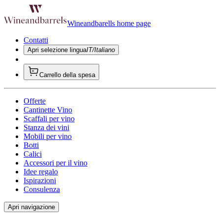
Wineandbarells home page
Contatti
Apri selezione lingua
IT/Italiano
Carrello della spesa
Offerte
Cantinette Vino
Scaffali per vino
Stanza dei vini
Mobili per vino
Botti
Calici
Accessori per il vino
Idee regalo
Ispirazioni
Consulenza
Apri navigazione