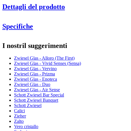
Dettagli del prodotto
Specifiche
Informazioni
I nostril suggerimenti
Numero di prodotto
122175
Zwiesel Glas - Alloro (The First)
Dimensioni (LxAxP cm)
Zwiesel Glas - Vivid Senses (Sensa)
Peso (kg)
0.32
Zwiesel Glas - Vervino
Altezza (cm)
27
Zwiesel Glas - Prizma
Larghezza (cm)
7.5
Zwiesel Glas - Enoteca
Profondità (cm)
7.5
Zwiesel Glas - Duo
Zwiesel Glas - Air Sense
Vetro
Schott Zwiesel Bar Special
Schott Zwiesel Banquet
Serie di prodotti
Alloro (The First)
Schott Zwiesel
Vetro
Calice da champagne, Calici in cristallo
Calici
Diametro (cm)
7.5
Zieher
Due esclusive flûte per Champagne soffiate a mano e
Capacità (cl)
36.6
Zalto
realizzate da uno dei produttori più rinomati al mondo.
Vero cristallo
Queste esclusive flûte sono realizzate nel cristallo con titanio