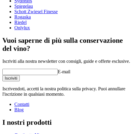
Sydonios
senza piombo Tritan®, brevettato da Schott Zwiesel, che
Spiegelau
assicura durata e resistenza insuperabili.
Schott Zwiesel Finesse
Lavabili in lavastoviglie.
Rogaska
Riedel
Onlylux
Vuoi saperne di più sulla conservazione
del vino?
Iscriviti alla nostra newsletter con consigli, guide e offerte esclusive.
E-mail
Iscriviti
Qui potete leggere i nostri consigli per il lavaggio dei calici
Iscrivendoti, accetti la nostra politica sulla privacy. Puoi annullare
l'iscrizione in qualsiasi momento.
Contatti
Blog
I nostri prodotti