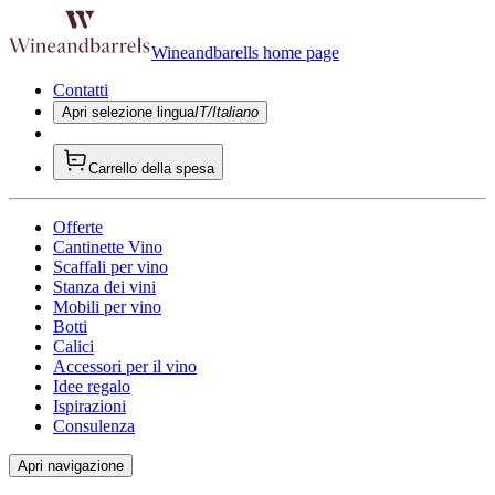
Wineandbarells home page
Contatti
Apri selezione lingua
IT/Italiano
Carrello della spesa
Offerte
Cantinette Vino
Scaffali per vino
Stanza dei vini
Mobili per vino
Botti
Calici
Accessori per il vino
Idee regalo
Ispirazioni
Consulenza
Apri navigazione