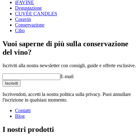
iFAVINE
Degustazione
CUVÉE CANDLES
Coravin
Conservazione
Cibo
Splendido poster artistico con motivi enologici.
Vuoi saperne di più sulla conservazione
Stampa offset ad acqua. Certificazione ecologica Cigno
nordico.
del vino?
Stampa su carta semiopaca da 250 g.
Scelta fra tre misure: A3 (29,7x42 cm), 35x50 cm e 50x70
Iscriviti alla nostra newsletter con consigli, guide e offerte esclusive.
cm. Scegliete il vostro preferito in questa pagina.
Disponibile in due bellissimi colori. Scegliete il vostro
E-mail
preferito in questa pagina.
Iscriviti
Iscrivendoti, accetti la nostra politica sulla privacy. Puoi annullare
l'iscrizione in qualsiasi momento.
Contatti
Blog
I nostri prodotti