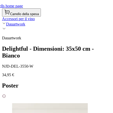
lls home page
Carrello della spesa
Accessori per il vino
Dauartwork
Dauartwork
Delightful - Dimensioni: 35x50 cm -
Bianco
NJD-DEL-3550-W
34,95 €
Poster