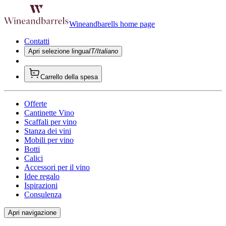
Wineandbarells home page
Contatti
Apri selezione lingua
IT/Italiano
Carrello della spesa
Offerte
Cantinette Vino
Scaffali per vino
Stanza dei vini
Mobili per vino
Botti
Calici
Accessori per il vino
Idee regalo
Ispirazioni
Consulenza
Apri navigazione