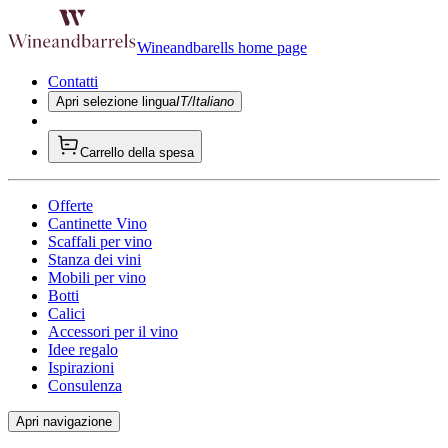
Wineandbarells home page
Contatti
Apri selezione lingua
IT/Italiano
Carrello della spesa
Offerte
Cantinette Vino
Scaffali per vino
Stanza dei vini
Mobili per vino
Botti
Calici
Accessori per il vino
Idee regalo
Ispirazioni
Consulenza
Apri navigazione