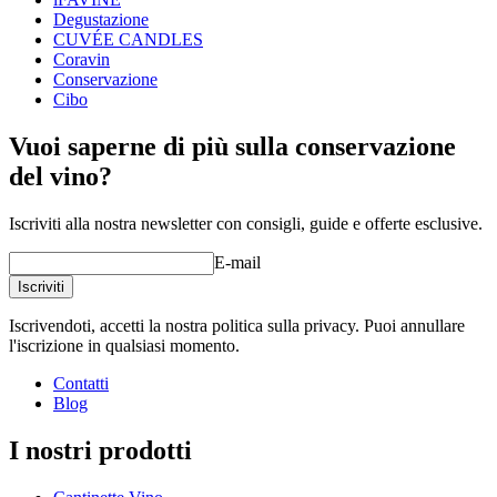
Degustazione
CUVÉE CANDLES
Coravin
Conservazione
Cibo
Splendido poster artistico con motivi enologici.
Vuoi saperne di più sulla conservazione
Stampa offset ad acqua. Certificazione ecologica Cigno
nordico.
del vino?
Stampa su carta semiopaca da 250 g.
Scelta fra tre misure: A3 (29,7x42 cm), 35x50 cm e 50x70
Iscriviti alla nostra newsletter con consigli, guide e offerte esclusive.
cm. Scegliete il vostro preferito in questa pagina.
Disponibile in due bellissimi colori. Scegliete il vostro
E-mail
preferito in questa pagina.
Iscriviti
Iscrivendoti, accetti la nostra politica sulla privacy. Puoi annullare
l'iscrizione in qualsiasi momento.
Contatti
Blog
I nostri prodotti