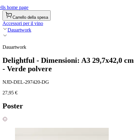
lls home page
Carrello della spesa
Accessori per il vino
Dauartwork
Dauartwork
Delightful - Dimensioni: A3 29,7x42,0 cm
- Verde polvere
NJD-DEL-297420-DG
27,95 €
Poster