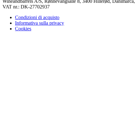
Wineandbarrels A/S, Rønnevangsalle 8, 3400 Hillerød, Danimarca,
VAT nr.: DK-27702937
Condizioni di acquisto
Informativa sulla privacy
Cookies