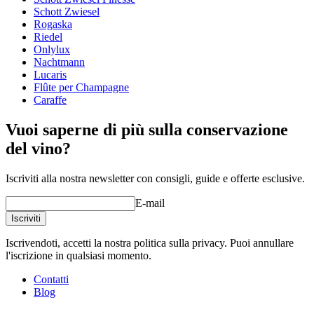
Schott Zwiesel
Serie di prodotti
Definition
Rogaska
Vetro
Calici in cristallo, Calice da vino rosso
Riedel
Tipo di vetro
Calice Bordeaux
Onlylux
Capacità (cl)
75cl
Nachtmann
Diametro (cm)
10.8
Lucaris
Flûte per Champagne
Caraffe
Vuoi saperne di più sulla conservazione
del vino?
Iscriviti alla nostra newsletter con consigli, guide e offerte esclusive.
E-mail
Iscriviti
Iscrivendoti, accetti la nostra politica sulla privacy. Puoi annullare
l'iscrizione in qualsiasi momento.
Contatti
Blog