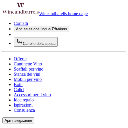
Wineandbarells home page
Contatti
Apri selezione lingua
IT/Italiano
Carrello della spesa
Offerte
Cantinette Vino
Scaffali per vino
Stanza dei vini
Mobili per vino
Botti
Calici
Accessori per il vino
Idee regalo
Ispirazioni
Consulenza
Apri navigazione